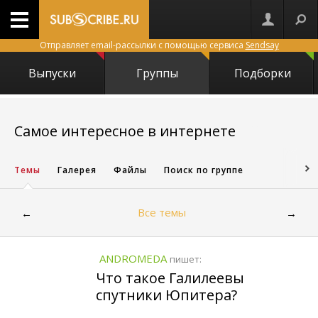
Отправляет email-рассылки с помощью сервиса
Sendsay
Выпуски
Группы
Подборки
6977
Самое интересное в интернете
Темы
Галерея
Файлы
Поиск по группе
Все темы
←
→
ANDROMEDA
пишет:
Что такое Галилеевы
спутники Юпитера?