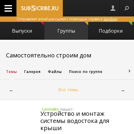
Отправляет email-рассылки с помощью сервиса
Sendsay
Выпуски
Группы
Подборки
24829
Самостоятельно строим дом
Темы
Галерея
Файлы
Поиск по группе
Все темы
←
→
Leonaks
пишет:
Устройство и монтаж
системы водостока для
крыши