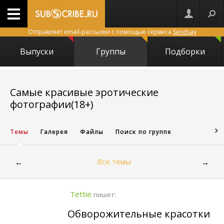
Отправляет email-рассылки с помощью сервиса
Sendsay
Выпуски
Группы
Подборки
Самые красивые эротические
611
фотографии(18+)
Темы
Галерея
Файлы
Поиск по группе
Все темы
←
→
Tettie
пишет:
Обворожительные красотки