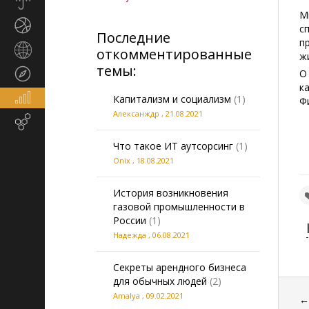
Прогноз
погоды
М
Спорт
с
Последние
п
Страны
откомментированные
ж
и
темы:
Туризм
О
регионы
к
Экономика
Капитализм и социализм
(1)
Ф
и
Алексанждр
,
21.08.2021
Email-
финансы
маркетинг
Что такое ИТ аутсорсинг
(1)
Onix
,
18.08.2021
История возникновения
газовой промышленности в
России
(1)
Надежда
,
06.08.2021
Секреты арендного бизнеса
для обычных людей
(2)
Amalya
,
09.02.2021