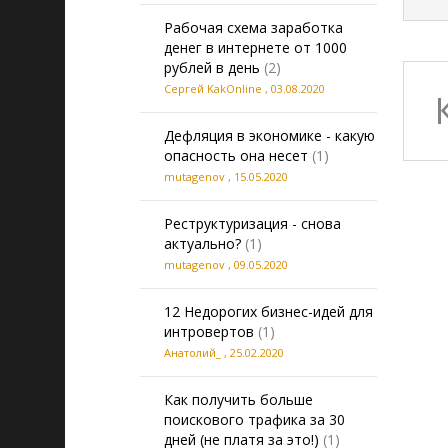
Рабочая схема заработка
денег в интернете от 1000
рублей в день
(2)
Сергей KakOnline
,
03.08.2020
Дефляция в экономике - какую
опасность она несет
(1)
mutagenov
,
15.05.2020
Реструктуризация - снова
актуально?
(1)
mutagenov
,
09.05.2020
12 Недорогих бизнес-идей для
интровертов
(1)
Анатолий_
,
25.02.2020
Как получить больше
поискового трафика за 30
дней (не платя за это!)
(1)