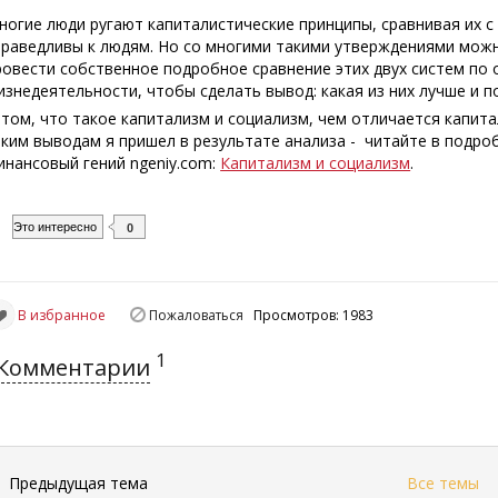
ногие люди ругают капиталистические принципы, сравнивая их с
праведливы к людям. Но со многими такими утверждениями можн
ровести собственное подробное сравнение этих двух систем по
изнедеятельности, чтобы сделать вывод: какая из них лучше и п
 том, что такое капитализм и социализм, чем отличается капит
аким выводам я пришел в результате анализа - читайте в подро
инансовый гений fingeniy.com:
Капитализм и социализм
.
Это интересно
0
В избранное
Пожаловаться
Просмотров: 1983
1
Комментарии
←
Предыдущая тема
Все темы