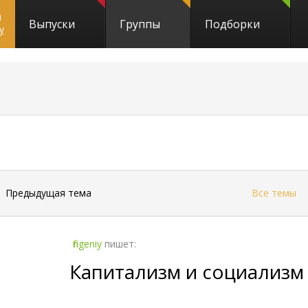
и
Выпуски
Группы
Подборки
y
←
Предыдущая тема
Все темы
fingeniy
пишет:
Капитализм и социализм