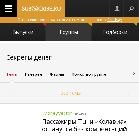
Отправляет email-рассылки с помощью сервиса
Sendsay
Выпуски
Группы
Подборки
4279
Секреты денег
Темы
Галерея
Файлы
Поиск по группе
Все темы
←
→
MoneyVector
пишет:
Пассажиры Tui и «Колавиа»
останутся без компенсаций