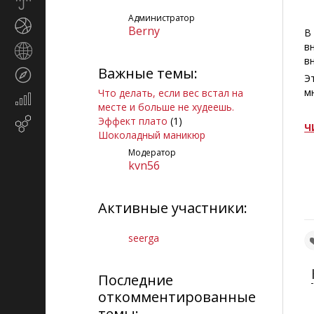
Прогноз
погоды
Администратор
Спорт
Berny
В
в
Страны
в
и
Важные темы:
Туризм
регионы
Э
м
Что делать, если вес встал на
Экономика
месте и больше не худеешь.
и
Эффект плато
(1)
Email-
финансы
Ч
Шоколадный маникюр
маркетинг
Модератор
kvn56
Активные участники:
seerga
Последние
откомментированные
темы: