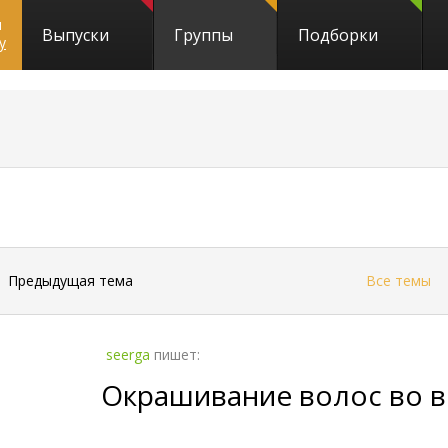
и
Выпуски
Группы
Подборки
y
←
Предыдущая тема
Все темы
seerga
пишет:
Окрашивание волос во 