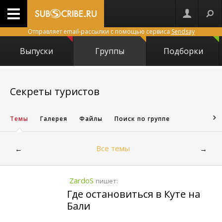
Отправляет email-рассылки с помощью сервиса
Sendsay
Выпуски
Группы
Подборки
1362
Секреты туристов
Темы
Галерея
Файлы
Поиск по группе
Все темы
←
→
ZardoS
пишет:
Где остановиться в Куте на
Бали