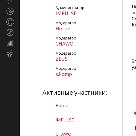
Прогноз
погоды
П
Администратор
Спорт
IMPULSE
п
С
Страны
Модератор
К
и
Horov
Туризм
регионы
Модератор
Экономика
CHAWO
и
Email-
Модератор
финансы
ZEUS
маркетинг
В
у
Модератор
s.komp
Активные участники:
Horov
IMPULSE
CHAWO