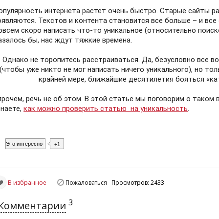
опулярность интернета растет очень быстро. Старые сайты ра
оявляются. Текстов и контента становится все больше – и все
овсем скоро написать что-то уникальное (относительно поиск
азалось бы, нас ждут тяжкие времена.
Однако не торопитесь расстраиваться. Да, безусловно все 
(чтобы уже никто не мог написать ничего уникального), но тол
крайней мере, ближайшие десятилетия бояться «ка
прочем, речь не об этом. В этой статье мы поговорим о таком 
знаете,
как можно проверить статью на уникальность
.
Это интересно
+1
В избранное
Пожаловаться
Просмотров: 2433
3
Комментарии