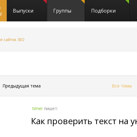
и
Выпуски
Группы
Подборки
y
 сайтов. SEO
←
Предыдущая тема
Все темы
timer
пишет:
Как проверить текст на 