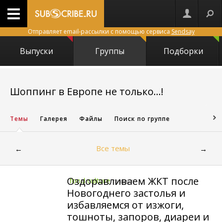
Отправляет email-рассылки с помощью сервиса
Sendsay
Выпуски
Группы
Подборки
19660
Шоппинг в Европе не только...!
Темы
Галерея
Файлы
Поиск по группе
Все темы
←
→
Оздоравливаем ЖКТ после
food culture
пишет:
Новогоднего застолья и
избавляемся от изжоги,
тошноты, запоров, диареи и