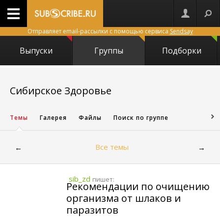
Отправляет email-рассылки с помощью сервиса
Sendsay
Выпуски
Группы
Подборки
24724
Сибирское Здоровье
Темы
Галерея
Файлы
Поиск по группе
Все темы
←
→
sib_zd
пишет:
Рекомендации по очищению
организма от шлаков и
паразитов