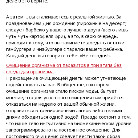
деле в это верите.
А затем … вы сталкиваетесь с реальной жизнью. За
празднованием Дня рождения (пирожные на десерт)
следует барбекю у вашего лучшего друга (всего лишь
чуть-чуть картофеля фри), а это, в свою очередь,
приводит к тому, что вы начинаете доедать остатки
гамбургера и чизбургера с тарелки вашего ребёнка.
Каждый день вы говорите себе: «Не сегодня!».
Очищение организма от паразитов в три этапа без
вреда для организма
Прекращение очищающей диеты может угнетающе
подействовать на вас. В обществе, в котором
очищение организма стало писком моды, бытует
мнение, что для успешного очищения вам придётся
отказаться на неделю от вашей обычной жизни,
отправиться в тренировочный лагерь либо целыми
днями обходиться одной водой. Правда состоит в том,
что наше тело интуитивно на биомеханическом уровне
запрограммировано на постоянное очищение. Для
постоянного очищения следует вести такой образ