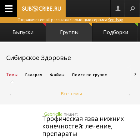
Отправляет email-рассылки с помощью сервиса
Sendsay
Выпуски
Группы
Подборки
24724
Сибирское Здоровье
Темы
Галерея
Файлы
Поиск по группе
Все темы
←
→
Gabriella
пишет:
Трофическая язва нижних
конечностей: лечение,
препараты