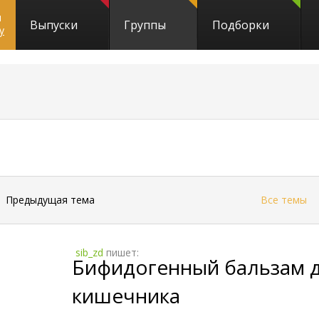
и
Выпуски
Группы
Подборки
y
←
Предыдущая тема
Все темы
sib_zd
пишет:
Бифидогенный бальзам 
кишечника