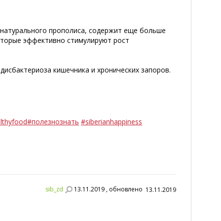
 натурального прополиса, содержит еще больше
которые эффективно стимулируют рост
дисбактериоза кишечника и хронических запоров.
lthyfood
#полезнознать
#siberianhappiness
sib_zd
13.11.2019 , обновлено
13.11.2019