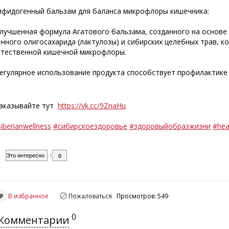
ифидогенный бальзам для баланса микрофлоры кишечника:
лучшенная формула Агатового бальзама, созданного на основе
енного олигосахарида (лактулозы) и сибирских целебных трав, 
стественной кишечной микрофлоры.
егулярное использование продукта способствует профилактике 
аказывайте тут
https://vk.cc/9ZnaHu
iberianwellness
#сибирскоездоровье
#здоровыйобразжизни
#hea
Это интересно
0
В избранное
Пожаловаться
Просмотров: 549
0
Комментарии