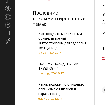
Прогноз
погоды
Б
Спорт
Последние
У
Страны
откомментированные
ц
и
темы:
е
Туризм
регионы
Экономика
Р
Как продлить молодость и
и
обмануть время?
Email-
финансы
Фитоэстрогены для здоровья
маркетинг
женщины
(3)
З
sib_zd
,
18.04.2017
#s
ПОЧЕМУ ПОХУДЕТЬ ТАК
ТРУДНО?
(1)
xtayl1ng
,
17.04.2017
Рекомендации по очищению
организма от шлаков и
паразитов
(1)
galuxip
,
10.04.2017