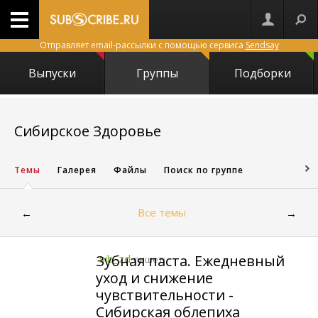
Отправляет email-рассылки с помощью сервиса
Sendsay
Выпуски
Группы
Подборки
24724
Сибирское Здоровье
Темы
Галерея
Файлы
Поиск по группе
Все темы
←
→
Зубная паста. Ежедневный
sib_zd
пишет:
уход и снижение
чувствительности -
Сибирская облепиха