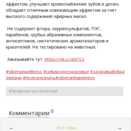
эффектом, улучшает кровоснабжение зубов и десен,
обладает отличным освежающим эффектом за счет
высокого содержания эфирных масел.
Не содержит фтора, лаурилсульфатов, ПЭГ,
парабенов, грубых абразивных компонентов,
антисептиков, синтетических ароматизаторов и
красителей. Не тестировано на животных.
Заказывайте тут
https://vk.cc/a0i7Cx
#siberianwellness
#сибирскоездоровье
#здоровыйобра
зжизни
#полезнознать
#siberianhappiness
#Профилактика болезней
0
Комментарии
Все темы
←
→