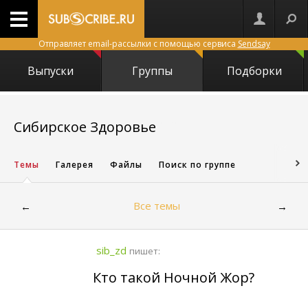
Отправляет email-рассылки с помощью сервиса
Sendsay
Выпуски
Группы
Подборки
24724
Сибирское Здоровье
Темы
Галерея
Файлы
Поиск по группе
Все темы
←
→
sib_zd
пишет:
Кто такой Ночной Жор?