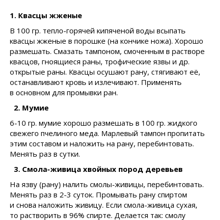
1. Квасцы жженые
В 100 гр. тепло-горячей кипяченой воды всыпать
квасцы жженые в порошке (на кончике ножа). Хорошо
размешать. Смазать тампоном, смоченным в растворе
квасцов, гноящиеся раны, трофические язвы и др.
открытые раны. Квасцы осушают рану, стягивают её,
останавливают кровь и излечивают. Применять
в основном для промывки ран.
2. Мумие
6-10 гр. мумие хорошо размешать в 100 гр. жидкого
свежего пчелиного меда. Марлевый тампон пропитать
этим составом и наложить на рану, перебинтовать.
Менять раз в сутки.
3. Смола-живица хвойных пород деревьев
На язву (рану) налить смолы-живицы, перебинтовать.
Менять раз в 2-3 суток. Промывать рану спиртом
и снова наложить живицу. Если смола-живица сухая,
то растворить в 96% спирте. Делается так: смолу