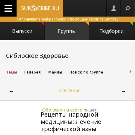
Отправляет email-рассылки с помощью сервиса
Sendsay
Выпуски
Группы
Подборки
24724
Сибирское Здоровье
Темы
Галерея
Файлы
Поиск по группе
Все темы
←
→
Обо всем на свете
пишет:
Рецепты народной
медицины: Лечение
трофической язвы