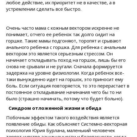
любое действие, их приоритет не в качестве, а в
устремлении сделать все быстро.
Очень часто мама с кожным вектором искренне не
понимает, отчего ее ребенок так долго сидит на
горшке. Такие мамы подгоняют, торопят и срывают
анального ребенка с горшка. Для ребенка с анальным
вектором это является серьезным стрессом. Он
начинает откладывать поход на горшок, лишь бы его
снова не срывали и не ругали. Сначала формируется
задержка на уровне физиологии. Когда ребенок все-
таки вынужденно идет на горшок, это приносит ему
боль. Если ситуация повторяется, то это перерастает в
постоянное откладывание начинания чего бы то ни
было (страшно начинать, потому что будет больно).
Синдром отложенной жизни и обида
Побочным эффектом такого воздействия является
появление обиды. Как объясняет Системно-векторная
психология Юрия Бурлана, маленький человечек
теряет чувство защищенности и безопасности, когда