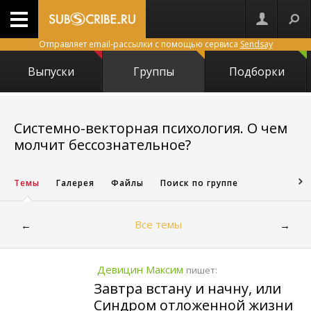
Отправляет email-рассылки с помощью сервиса
Sendsay
Выпуски
Группы
Подборки
Системно-векторная психология. О чем
2808
молчит бессознательное?
Темы
Галерея
Файлы
Поиск по группе
Все темы
←
→
Девицин Максим
пишет:
Завтра встану и начну, или
Синдром отложенной жизни