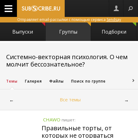
Отправляет email-рассылки с помощью сервиса
Sendsay
Выпуски
Группы
Подборки
Системно-векторная психология. О чем
2808
молчит бессознательное?
Темы
Галерея
Файлы
Поиск по группе
Все темы
←
→
CHAWO
пишет:
Правильные торты, от
которых не оторваться