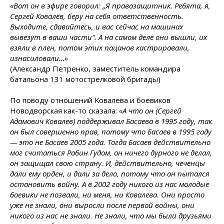
«Вот он в эфире говорил: „
Я правозащитник. Ребята, я,
Сергей Ковалёв, беру на себя ответственность.
Выходите, сдавайтесь, и вас сейчас на машинах
вывезут в ваши части“. А на самом деле они вышли, их
взяли в плен, потом этих пацанов кастрировали,
изнасиловали…»
(Александр Петренко, заместитель командира
батальона 131 мотострелковой бригады)
По поводу отношений Ковалева и боевиков
Новодворская как-то сказала:
«А что он (Сергей
Адамович Ковалев) поддерживал Басаева в 1995 году, так
он был совершенно прав, потому что Басаев в 1995 году
— это не Басаев 2005 года. Тогда Басаев действительно
мог считаться Робин Гудом, он ничего дурного не делал,
он защищал свою страну. И, действительно, чеченцы
дали ему орден, и дали за дело, потому что он пытался
остановить войну. А в 2002 году никого из нас молодые
боевики не позвали, ни меня, ни Ковалева. Они просто
уже не знали, они выросли после первой войны, они
никого из нас не знали. Не знали, что мы были друзьями