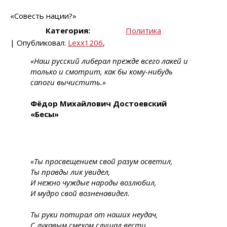
«Совесть нации?»
Категория:
Политика
| Опубликовал:
Lexx1206
,
«Наш русский либерал прежде всего лакей и
только и смотрит, как бы кому-нибудь
сапоги вычистить.»
Фёдор Михайлович Достоевский
«Бесы»
«Ты просвещением свой разум осветил,
Ты правды лик увидел,
И нежно чуждые народы возлюбил,
И мудро свой возненавидел.
Ты руки потирал от наших неудач,
С лукавым смехом слушал вести,