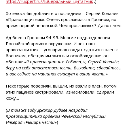
https://ruxpert.ru/Либеральный_цитатник
.)
Хотелось бы добавить о последнем – Сергей Ковалев.
«Правозащитник». Очень прославился в Грозном, во
время первой чеченской. Чем прославился? Да вот чем:
Ад боев в Грозном 94-95. Многие подразделения
Российской армии в окружении. И вот наш
правозащитник…. уговаривал солдат сдаться в плен к
боевикам, обещая им жизнь и освобождение. он
обещал:
«Я правозащитник. Ребята, я, Сергей Ковалёв,
беру на себя ответственность. Выходите, сдавайтесь,
и вас сейчас на машинах вывезут в ваши части.»
Некоторые поверили, вышли, их взяли в плен, потом
этих пацанов кастрировали, изнасиловали, сдирали
кожу…
(
В том же году Джохар Дудаев наградил
правозащитника орденом Чеченской Республики
Ичкерия «Рыцарь чести»
)