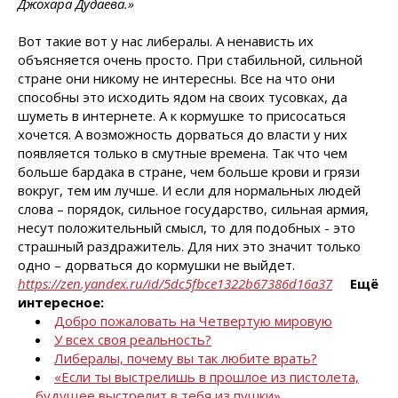
Джохара Дудаева.»
Вот такие вот у нас либералы. А ненависть их
объясняется очень просто. При стабильной, сильной
стране они никому не интересны. Все на что они
способны это исходить ядом на своих тусовках, да
шуметь в интернете. А к кормушке то присосаться
хочется. А возможность дорваться до власти у них
появляется только в смутные времена. Так что чем
больше бардака в стране, чем больше крови и грязи
вокруг, тем им лучше. И если для нормальных людей
слова – порядок, сильное государство, сильная армия,
несут положительный смысл, то для подобных - это
страшный раздражитель. Для них это значит только
одно – дорваться до кормушки не выйдет.
https://zen.yandex.ru/id/5dc5fbce1322b67386d16a37
Ещё
интересное:
Добро пожаловать на Четвертую мировую
У всех своя реальность?
Либералы, почему вы так любите врать?
«Если ты выстрелишь в прошлое из пистолета,
будущее выстрелит в тебя из пушки»