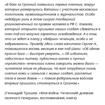
«В боях за Грозный появились первые пленные, вокруг
которых развернулись баталии с участием московских
политиков, правозащитников и журналистов. Особо
недобрую роль в этом сыграл тогдашний
уполномоченный по правам человека в РФ С. Ковалев,
который открыто призывал наших солдат сдаваться в
плен под его могучие гарантии освобождения. А о том,
что их ждет в плену у «добрых» чеченцев, особо и не
задумывались. Приведу здесь слова капитана Сергея Н.,
томившегося восемь месяцев в яме под Шали: «Об одном
просил Бога — быстрее умереть…» Об избиениях,
садистских пытках, публичных казнях и прочих
«прелестях» чеченского плена говорить можно долго —
читателя этим не удивишь. Но вот отрубание голов,
снятие кожи и скальпов с живых солдат, распятые
тела в окнах домов — с таким федеральным войскам
впервые пришлось столкнуться в Грозном.»
(Геннадий Трошев. «Моя война. Чеченский дневник
окопного генерала», воспоминания, книга)