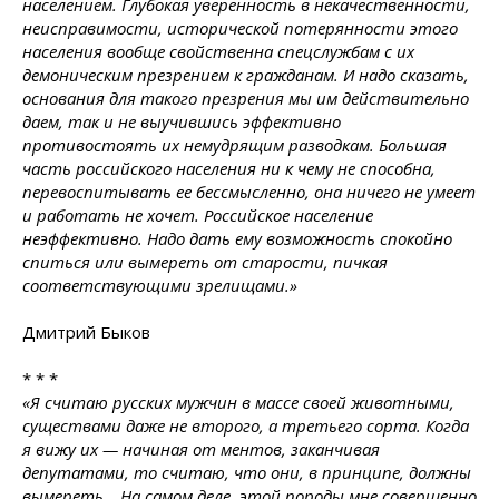
населением. Глубокая уверенность в некачественности,
неисправимости, исторической потерянности этого
населения вообще свойственна спецслужбам с их
демоническим презрением к гражданам. И надо сказать,
основания для такого презрения мы им действительно
даем, так и не выучившись эффективно
противостоять их немудрящим разводкам. Большая
часть российского населения ни к чему не способна,
перевоспитывать ее бессмысленно, она ничего не умеет
и работать не хочет. Российское население
неэффективно. Надо дать ему возможность спокойно
спиться или вымереть от старости, пичкая
соответствующими зрелищами.»
Дмитрий Быков
* * *
«Я считаю русских мужчин в массе своей животными,
существами даже не второго, а третьего сорта. Когда
я вижу их — начиная от ментов, заканчивая
депутатами, то считаю, что они, в принципе, должны
вымереть… На самом деле, этой породы мне совершенно