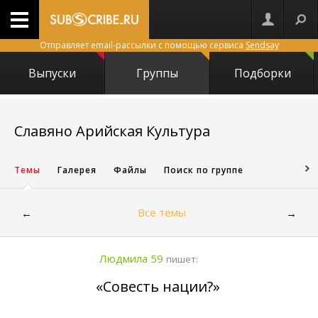
Отправляет email-рассылки с помощью сервиса
Sendsay
Выпуски
Группы
Подборки
6603
Славяно Арийская Культура
Темы
Галерея
Файлы
Поиск по группе
Все темы
←
→
Людмила 59
пишет:
«Совесть нации?»