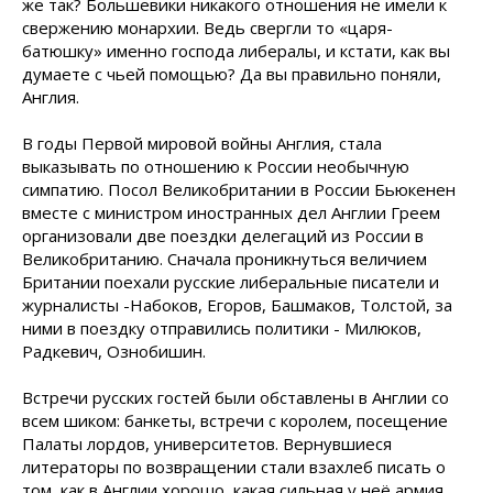
же так? Большевики никакого отношения не имели к
свержению монархии. Ведь свергли то «царя-
батюшку» именно господа либералы, и кстати, как вы
думаете с чьей помощью? Да вы правильно поняли,
Англия.
В годы Первой мировой войны Англия, стала
выказывать по отношению к России необычную
симпатию. Посол Великобритании в России Бьюкенен
вместе с министром иностранных дел Англии Греем
организовали две поездки делегаций из России в
Великобританию. Сначала проникнуться величием
Британии поехали русские либеральные писатели и
журналисты -Набоков, Егоров, Башмаков, Толстой, за
ними в поездку отправились политики - Милюков,
Радкевич, Ознобишин.
Встречи русских гостей были обставлены в Англии со
всем шиком: банкеты, встречи с королем, посещение
Палаты лордов, университетов. Вернувшиеся
литераторы по возвращении стали взахлеб писать о
том, как в Англии хорошо, какая сильная у неё армия,