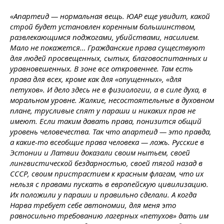
«Апартеид — нормальная вещь. ЮАР еще увидит, какой
строй будет установлен коренным большинством,
развлекающимся поджогами, убийствами, насилием.
Мало не покажется… Гражданские права существуют
для людей просвещенных, сытых, благовоспитанных и
уравновешенных. В зоне все откровеннее. Там есть
права для всех, кроме как для «опущенных», «для
петухов». И дело здесь не в физиологии, а в силе духа, в
моральном уровне. Жалкие, несостоятельные в духовном
плане, трусливые спят у параши и никаких прав не
имеют. Если таким давать права, понизится общий
уровень человечества. Так что апартеид — это правда,
а какие-то всеобщие права человека — ложь. Русские в
Эстонии и Латвии доказали своим нытьем, своей
лингвистической бездарностью, своей тягой назад в
СССР, своим пристрастием к красным флагам, что их
нельзя с правами пускать в европейскую цивилизацию.
Их положили у параши и правильно сделали. А когда
Нарва требует себе автономии, для меня это
равносильно требованию лагерных «петухов» дать им