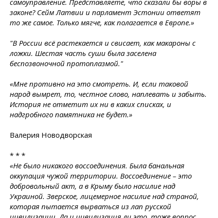
самоуправление. Представляете, что сказали бы воры в
законе? Сейм Латвии и парламент Эстонии ответят
то же самое. Только мягче, как полагается в Европе.»
"В России всё растекается и свисает, как макароны с
ложки. Шестая часть суши была заселена
беспозвоночной протоплазмой."
«Мне противно на это смотреть. И, если таковой
народ вымрет, то, честное слово, наплевать и забыть.
История не отметит их ни в каких списках, и
надгробного памятника не будет.»
Валерия Новодворская
* * *
«Не было никакого воссоединения. Была банальная
оккупация чужой территории. Воссоединение – это
добровольный акт, а в Крыму было насилие над
Украиной. Зверское, лицемерное насилие над страной,
которая пытается вырваться из лап русской
цивилизации. Да и цивилизация ли это, тоже вопрос.