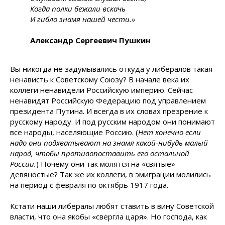
Когда полки бежали вскачь
И гибло знамя нашей чести.»
Александр Сергеевич Пушкин
Вы никогда не задумывались откуда у либералов такая
ненависть к Советскому Союзу? В начале века их
коллеги ненавидели Российскую империю. Сейчас
ненавидят Российскую Федерацию под управлением
президента Путина. И всегда в их словах презрение к
русскому народу. И под русским народом они понимают
все народы, населяющие Россию. (
Нет конечно если
надо они подхватывают на знамя какой-нибудь малый
народ, чтобы противопоставить его остальной
России.
) Почему они так молятся на «святые»
девяностые? Так же их коллеги, в эмиграции молились
на период с февраля по октябрь 1917 года.
Кстати наши либералы любят ставить в вину Советской
власти, что она якобы «свергла царя». Но господа, как