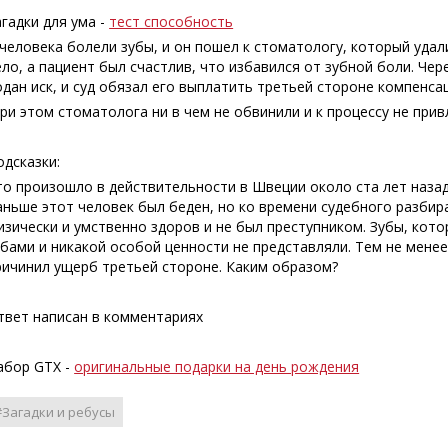
агадки для ума -
тест способность
 человека болели зубы, и он пошел к стоматологу, который удал
ело, а пациент был счастлив, что избавился от зубной боли. Че
одан иск, и суд обязал его выплатить третьей стороне компенса
При этом стоматолога ни в чем не обвинили и к процессу не прив
одсказки:
то произошло в действительности в Швеции около ста лет назад
аньше этот человек был беден, но ко времени судебного разбир
изически и умственно здоров и не был преступником. Зубы, кот
убами и никакой особой ценности не представляли. Тем не менее
ричинил ущерб третьей стороне. Каким образом?
твет написан в комментариях
абор GTX -
оригинальные подарки на день рождения
#Загадки и ребусы