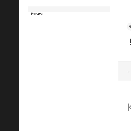
20260807064352
Реклама