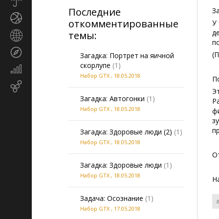
Прогноз
Последние
погоды
З
Спорт
откомментированные
У
д
темы:
Страны
п
и
Туризм
регионы
(
Загадка: Портрет на яичной
скорлупе
(1)
Экономика
Набор GTX
,
18.05.2018
и
П
Email-
финансы
Э
маркетинг
Загадка: Автогонки
(1)
Р
Набор GTX
,
18.05.2018
ф
з
п
Загадка: Здоровые люди (2)
(1)
Набор GTX
,
18.05.2018
О
Загадка: Здоровые люди
(1)
Набор GTX
,
18.05.2018
Н
Задача: Осознание
(1)
Набор GTX
,
17.05.2018