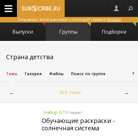
Отправляет email-рассылки с помощью сервиса
Sendsay
Выпуски
Группы
Подборки
26282
Страна детства
Темы
Галерея
Файлы
Поиск по группе
Все темы
←
→
Набор GTX
пишет:
Обучающие раскраски -
солнечная система