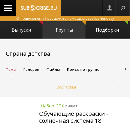
Отправляет email-рассылки с помощью сервиса
Sendsay
Выпуски
Группы
Подборки
26282
Страна детства
Темы
Галерея
Файлы
Поиск по группе
Все темы
←
→
Набор GTX
пишет:
Обучающие раскраски -
солнечная система 18