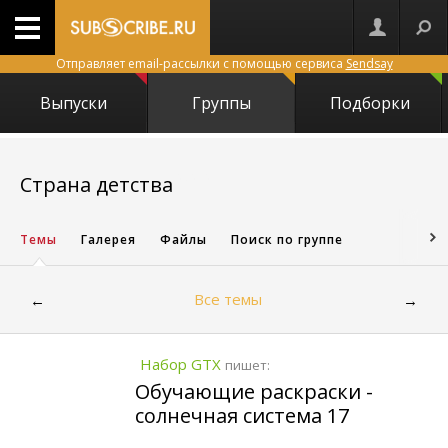
Отправляет email-рассылки с помощью сервиса
Sendsay
Выпуски
Группы
Подборки
26282
Страна детства
Темы
Галерея
Файлы
Поиск по группе
Все темы
←
→
Набор GTX
пишет:
Обучающие раскраски -
солнечная система 17