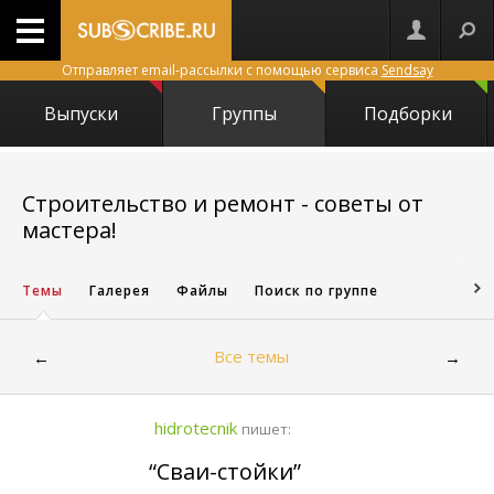
Отправляет email-рассылки с помощью сервиса
Sendsay
Выпуски
Группы
Подборки
Строительство и ремонт - советы от
8704
мастера!
Темы
Галерея
Файлы
Поиск по группе
Все темы
←
→
hidrotecnik
пишет:
“Сваи-стойки”