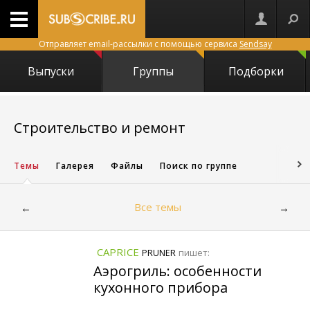
Отправляет email-рассылки с помощью сервиса
Sendsay
Выпуски
Группы
Подборки
434
Строительство и ремонт
Темы
Галерея
Файлы
Поиск по группе
Все темы
←
→
CAPRICE
пишет:
PRUNER
Аэрогриль: особенности
кухонного прибора