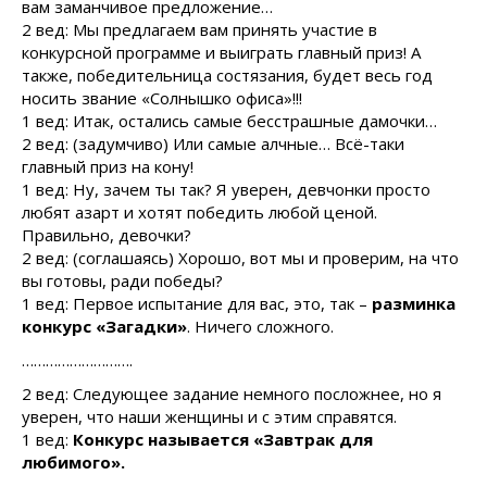
вам заманчивое предложение…
2 вед: Мы предлагаем вам принять участие в
конкурсной программе и выиграть главный приз! А
также, победительница состязания, будет весь год
носить звание «Солнышко офиса»!!!
1 вед: Итак, остались самые бесстрашные дамочки…
2 вед: (задумчиво) Или самые алчные… Всё-таки
главный приз на кону!
1 вед: Ну, зачем ты так? Я уверен, девчонки просто
любят азарт и хотят победить любой ценой.
Правильно, девочки?
2 вед: (соглашаясь) Хорошо, вот мы и проверим, на что
вы готовы, ради победы?
1 вед: Первое испытание для вас, это, так –
разминка
конкурс «Загадки»
. Ничего сложного.
……………………….
2 вед: Следующее задание немного посложнее, но я
уверен, что наши женщины и с этим справятся.
1 вед:
Конкурс называется «Завтрак для
любимого».