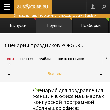
Отправляет email-рассылки с помощью сервиса
Sendsay
Выпуски
Группы
Подборки
28443
Сценарии праздников PORGI.RU
Темы
Галерея
Файлы
Поиск по группе
Все темы
←
→
Сценарий для поздравления
Porgi.ru
пишет:
женщин в офисе на 8 марта с
конкурсной программой
«Солнышко офиса»