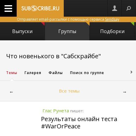
Отправляет email-рассылки с помощью сервиса
Sendsay
Выпуски
Группы
Подборки
2299
Что новенького в "Сабскрайбе"
Темы
Галерея
Файлы
Поиск по группе
Все темы
←
→
Глас Рунета
пишет:
Результаты онлайн теста
#WarOrPeace