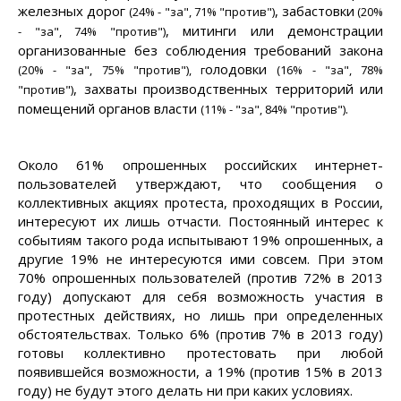
железных дорог
, забастовки
(
24% - "за", 71% "против"
)
(
20%
, митинги или демонстрации
- "за", 74% "против"
)
организованные без соблюдения требований закона
олодовки
(
20% - "за", 75% "против"
), г
(
16% - "за", 78%
, захваты производственных территорий или
"против"
)
помещений органов власти
.
(
11% - "за", 84% "против"
)
Около 61% опрошенных российских интернет-
пользователей утверждают, что сообщения о
коллективных акциях протеста, проходящих в России,
интересуют их лишь отчасти. Постоянный интерес к
событиям такого рода испытывают 19% опрошенных, а
другие 19% не интересуются ими совсем. При этом
70% опрошенных пользователей (против 72% в 2013
году) допускают для себя возможность участия в
протестных действиях, но лишь при определенных
обстоятельствах. Только 6% (против 7% в 2013 году)
готовы коллективно протестовать при любой
появившейся возможности, а 19% (против 15% в 2013
году) не будут этого делать ни при каких условиях.