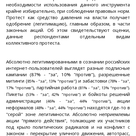
необходимости использования данного инструмента
крайне избирательно, при соблюдении правовых норм.
Протест как средство давления на власти получает
одобрение (легитимацию), главным образом, в части
законных акций. Об этом свидетельствуют оценки,
данные респондентами отдельным видам
коллективного протеста.
Абсолютно легитимированными в сознании российских
интернет-пользователей выглядят разные подписные
кампании (87% - "за", 10% "против"), разрешенные
митинги (
) и забастовки
85% - "за", 13% "против"
(
78% - "за",
, партийная работа
.
17% "против"
)
(
81% - "за", 13% "против"
)
Пикеты
и бойкоты решений
(
53% - "за", 42% "против"
)
администрации
, акции
(
46% - "за", 44% "против"
)
неформалов
находятся где-то в
(
48% - "за", 44% "против"
)
"серой" зоне легитимности. Абсолютно неприемлемы
акции "прямого действия", толкающие их участников
под крыло политических радикалов и на конфликт с
законом - перекрытие уличного движения, автотрасс,