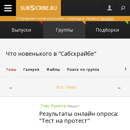
Отправляет email-рассылки с помощью сервиса
Sendsay
Выпуски
Группы
Подборки
2299
Что новенького в "Сабскрайбе"
Темы
Галерея
Файлы
Поиск по группе
Все темы
←
→
Глас Рунета
пишет:
Результаты онлайн опроса:
"Тест на протест"