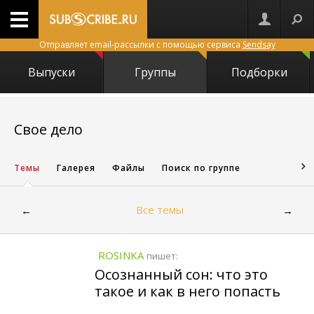
Отправляет email-рассылки с помощью сервиса
Sendsay
Выпуски
Группы
Подборки
1033
Свое дело
Темы
Галерея
Файлы
Поиск по группе
Все темы
←
→
ROSINKA
пишет:
Осознанный сон: что это
такое и как в него попасть