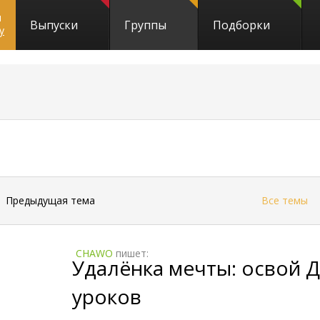
и
Выпуски
Группы
Подборки
y
←
Предыдущая тема
Все темы
CHAWO
пишет:
Удалёнка мечты: освой Д
уроков