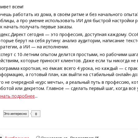
ривет всем!
очешь работать из дома, в своём ритме и без начального опыт
аблицы, а про умение использовать ИИ для быстрой настройки р
ак начать получать первые заказы.
ндекс.Директ сегодня — это профессия, доступная каждому. Осо
оторые берут на себя рутину: анализ аудитории, написание тек
тратегии, а ИИ — на исполнении.
ксперт с 10-летним опытом делится простыми, но рабочими шага
ействиям, которые приносят клиентов. Даже если ты никогда не
рограмма короткая, но ёмкая: всего 4 урока, но каждый — с пра
нформацию, а готовый план, как выйти на стабильный онлайн-дох
то не очередной «курс мечты», а реальный путь в профессию, к
аботой или декретом. Главное — сделать первый шаг, когда всё 
знать подробнее
...
Это интересно
0