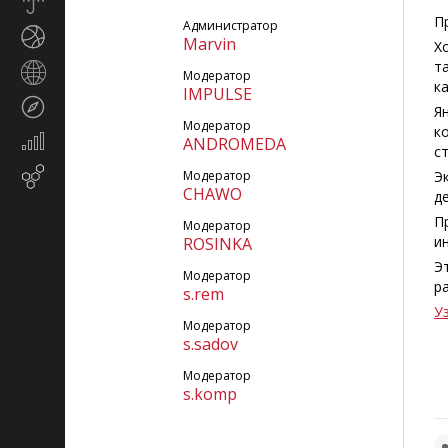
Прогноз
погоды
П
Администратор
Спорт
Marvin
Х
т
Страны
Модератор
к
и
IMPULSE
Туризм
регионы
Я
Модератор
к
Экономика
ANDROMEDA
с
и
Email-
Модератор
Э
финансы
CHAWO
маркетинг
д
П
Модератор
и
ROSINKA
Э
Модератор
р
s.rem
У
Модератор
s.sadov
Модератор
s.komp