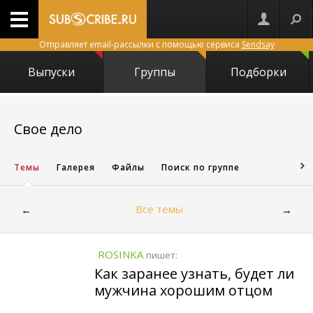
Отправляет email-рассылки с помощью сервиса
Sendsay
Выпуски
Группы
Подборки
1033
Свое дело
Темы
Галерея
Файлы
Поиск по группе
Все темы
←
→
ROSINKA
пишет:
Как заранее узнать, будет ли
мужчина хорошим отцом