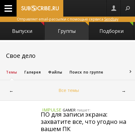
Отправляет email-рассылки с помощью сервиса
Sendsay
Выпуски
Группы
Подборки
1033
Свое дело
Темы
Галерея
Файлы
Поиск по группе
Все темы
←
→
IMPULSE
пишет:
GAMER
ПО для записи экрана:
захватите все, что угодно на
вашем ПК