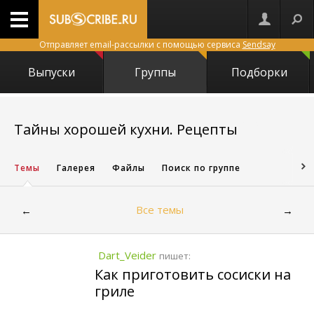
Отправляет email-рассылки с помощью сервиса
Sendsay
Выпуски
Группы
Подборки
14725
Тайны хорошей кухни. Рецепты
Темы
Галерея
Файлы
Поиск по группе
Все темы
←
→
Dart_Veider
пишет:
Как приготовить сосиски на
гриле