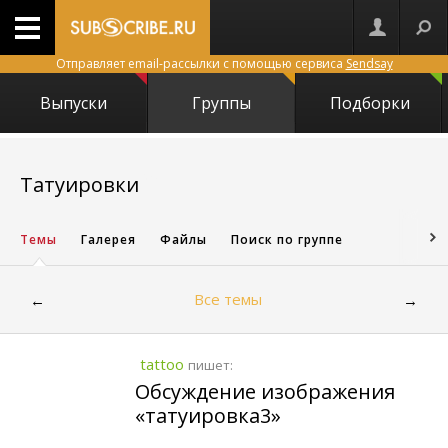
Отправляет email-рассылки с помощью сервиса
Sendsay
Выпуски
Группы
Подборки
2598
Татуировки
Темы
Галерея
Файлы
Поиск по группе
Все темы
←
→
tattoo
пишет:
Обсуждение изображения
«татуировка3»