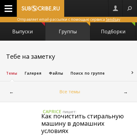
Отправляет email-рассылки с помощью сервиса
Sendsay
Выпуски
Группы
Подборки
11363
Тебе на заметку
Темы
Галерея
Файлы
Поиск по группе
Все темы
←
→
CAPRICE
пишет:
Как почистить стиральную
машину в домашних
условиях