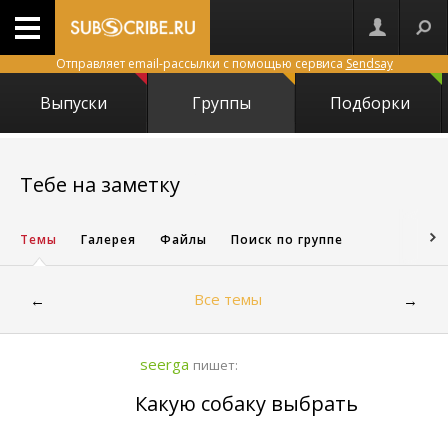
Отправляет email-рассылки с помощью сервиса
Sendsay
Выпуски
Группы
Подборки
11363
Тебе на заметку
Темы
Галерея
Файлы
Поиск по группе
Все темы
←
→
seerga
пишет:
Какую собаку выбрать