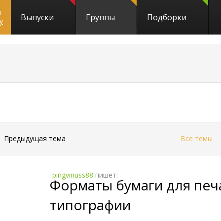
и
Выпуски
Группы
Подборки
y
←
Предыдущая тема
Все темы
pingvinuss88
пишет:
Форматы бумаги для печа
типографии