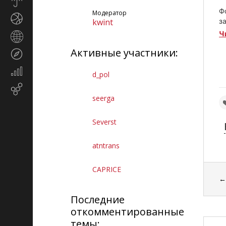
Прогноз
погоды
Ф
Модератор
Спорт
kwint
з
Ч
Страны
и
Активные участники:
Туризм
регионы
Экономика
d_pol
и
Email-
финансы
seerga
маркетинг
Severst
atntrans
CAPRICE
Последние
откомментированные
темы: