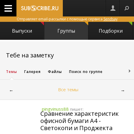
Отправляет email-рассылки с помощью сервиса
Sendsay
Выпуски
Группы
Подборки
11363
Тебе на заметку
Темы
Галерея
Файлы
Поиск по группе
Все темы
←
→
pingvinuss88
пишет:
Сравнение характеристик
офисной бумаги A4 -
Светокопи и Проджекта