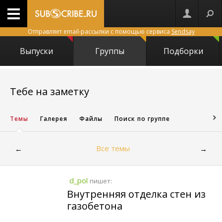
Отправляет email-рассылки с помощью сервиса
Sendsay
Выпуски
Группы
Подборки
11363
Тебе на заметку
Темы
Галерея
Файлы
Поиск по группе
Все темы
←
→
d_pol
пишет:
Внутренняя отделка стен из
газобетона