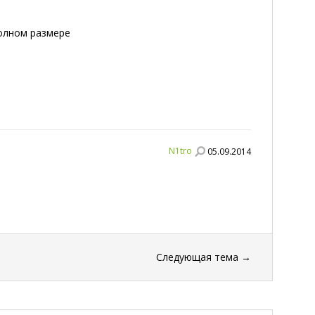
полном размере
N1tro
05.09.2014
Следующая тема
→