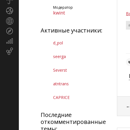
Прогноз
погоды
Модератор
Спорт
kwint
В
Страны
и
Активные участники:
Туризм
регионы
Экономика
d_pol
и
Email-
финансы
seerga
маркетинг
Severst
atntrans
CAPRICE
Последние
откомментированные
темы: