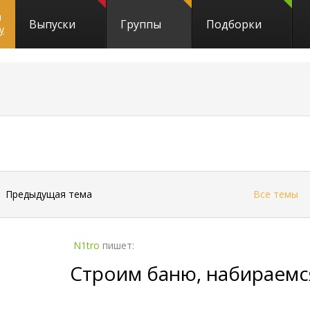
и
Выпуски
Группы
Подборки
y
←
Предыдущая тема
Все темы
N1tro
пишет:
Строим баню, набираемс