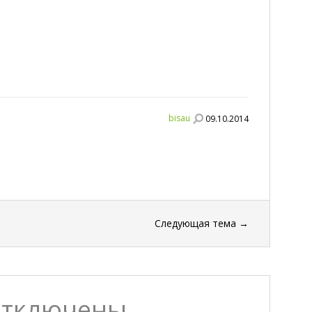
bisau
09.10.2014
Следующая тема
→
отключены