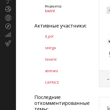
Прогноз
погоды
Модератор
Спорт
kwint
Страны
и
Активные участники:
Туризм
регионы
Экономика
d_pol
и
Email-
финансы
seerga
маркетинг
Severst
atntrans
CAPRICE
Последние
откомментированные
темы: