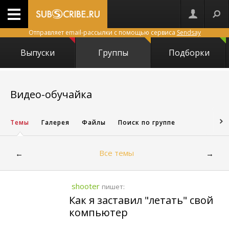
Отправляет email-рассылки с помощью сервиса
Sendsay
Выпуски
Группы
Подборки
8734
Видео-обучайка
Темы
Галерея
Файлы
Поиск по группе
Все темы
←
→
shooter
пишет:
Как я заставил "летать" свой
компьютер