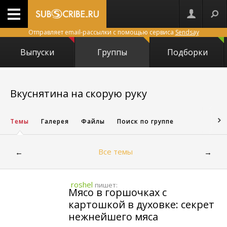
Отправляет email-рассылки с помощью сервиса
Sendsay
Выпуски
Группы
Подборки
2935
Вкуснятина на скорую руку
Темы
Галерея
Файлы
Поиск по группе
Все темы
←
→
roshel
пишет:
Мясо в горшочках с
картошкой в духовке: секрет
нежнейшего мяса