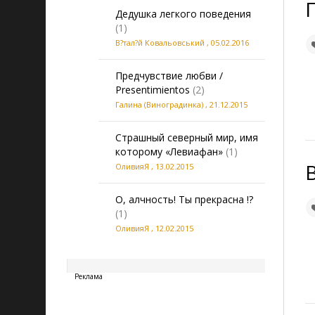
Дедушка легкого поведения
(1)
В?тал?й Ковальовський
,
05.02.2016
Предчувствие любви /
Presentimientos
(2)
Галина (Виноградинка)
,
21.12.2015
Страшный северный мир, имя
которому «Левиафан»
(1)
ОливияЯ
,
13.02.2015
О, алчность! Ты прекрасна !?
(1)
ОливияЯ
,
12.02.2015
20260810060742
Реклама