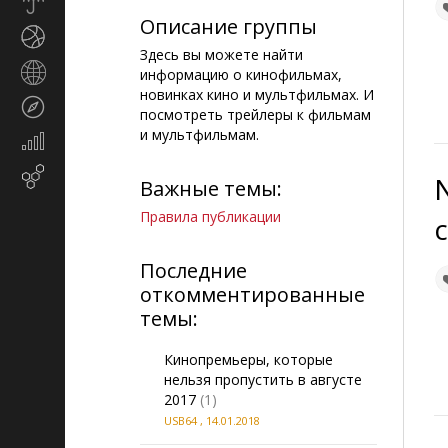
Прогноз
погоды
Описание группы
Спорт
Здесь вы можете найти
Страны
информацию о кинофильмах,
и
новинках кино и мультфильмах. И
Туризм
регионы
посмотреть трейлеры к фильмам
и мультфильмам.
Экономика
и
Email-
финансы
Важные темы:
маркетинг
Правила публикации
Последние
откомментированные
темы:
Кинопремьеры, которые
нельзя пропустить в августе
2017
(1)
USB64
,
14.01.2018