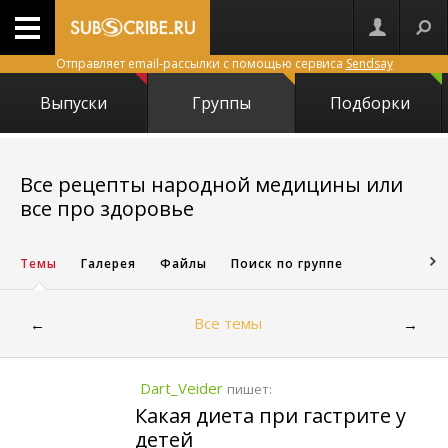
Отправляет email-рассылки с помощью сервиса
Sendsay
Выпуски
Группы
Подборки
Все рецепты народной медицины или
16544
все про здоровье
Темы
Галерея
Файлы
Поиск по группе
Все темы
←
→
Dart_Veider
пишет:
Какая диета при гастрите у
детей