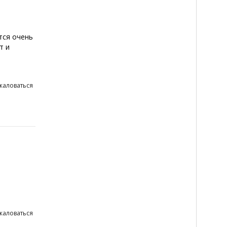
тся очень
т и
жаловаться
жаловаться