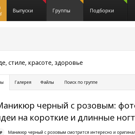
и
Выпуски
Группы
Подборки
y
3677
е, стиле, красоте, здоровье
мы
Галерея
Файлы
Поиск по группе
Маникюр черный с розовым: фот
идеи на короткие и длинные ног
Маникюр черный с розовым смотрится интересно и оригина