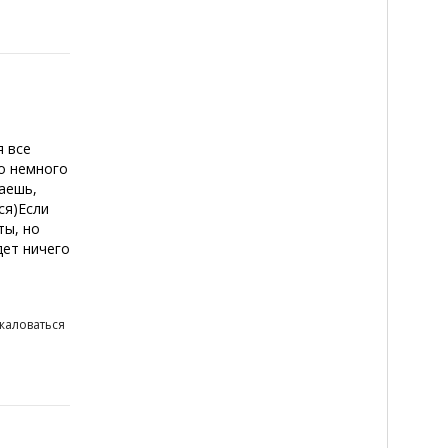
я все
о немного
лаешь,
ся)Если
ты, но
дет ничего
жаловаться