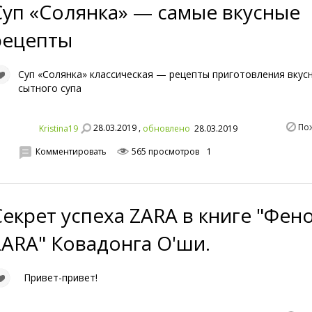
Суп «Солянка» — самые вкусные
рецепты
Суп «Солянка» классическая — рецепты приготовления вкус
сытного супа
По
28.03.2019 ,
Kristina19
обновлено
28.03.2019
Комментировать
565 просмотров
1
Секрет успеха ZARA в книге "Фен
ZARA" Ковадонга О'ши.
Привет-привет!