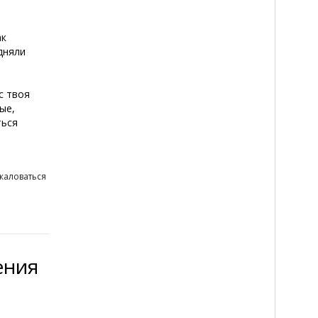
ак
дняли
с твоя
ые,
ться
жаловаться
ения