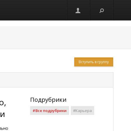
Вступить в группу
Подрубрики
о,
#Все подрубрики
#Карьера
ти
льно