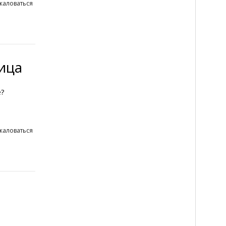
жаловаться
ица
е?
жаловаться