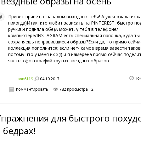
Звездные образы на осень
Привет-привет, с началом выходных тебя! А уж я ждала их к
никогда)Итак, кто любит зависать на PINTEREST, быстро по
ручки! Я подняла обе)А может, у тебя в телефоне/
компьютере/INSTAGRAM есть специальная папочка, куда ты
сохраняешь понравившиеся образы?Если да, то прямо сейча
коллекция пополнится; если нет- самое время завести таков
потому что у меня их 3(!) и я намерена прямо сейчас подели
частью фотографий крутых звездных образов
По
04.10.2017
ann6119
Комментировать
782 просмотра
2
Упражнения для быстрого похуд
в бедрах!