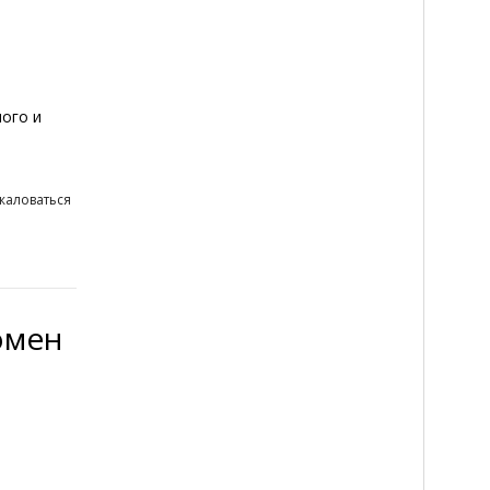
ного и
жаловаться
омен