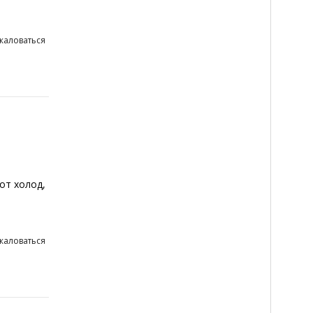
жаловаться
от холод,
жаловаться