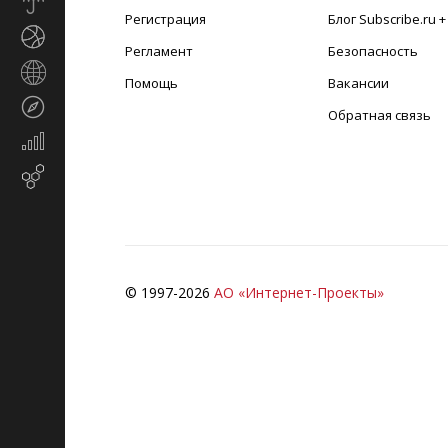
Прогноз
Регистрация
Блог Subscribe.ru 
погоды
Спорт
Регламент
Безопасность
Страны
Помощь
Вакансии
и
Туризм
регионы
Обратная связь
Экономика
и
Email-
финансы
маркетинг
© 1997-
2026
АО «Интернет-Проекты»