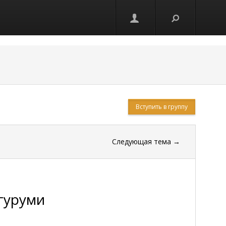
Вступить в группу
Следующая тема
→
гуруми