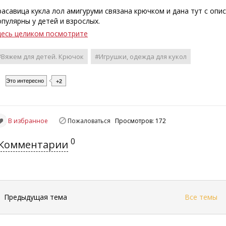
расавица кукла лол амигуруми связана крючком и дана тут с опи
опулярны у детей и взрослых.
десь целиком посмотрите
#Вяжем для детей. Крючок
#Игрушки, одежда для кукол
Это интересно
+2
В избранное
Пожаловаться
Просмотров: 172
0
Комментарии
←
Предыдущая тема
Все темы