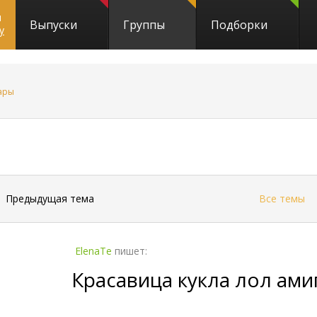
и
Выпуски
Группы
Подборки
y
уары
←
Предыдущая тема
Все темы
ElenaTe
пишет:
Красавица кукла лол ами