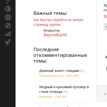
Прогноз
погоды
К
Спорт
п
Важные темы:
З
Страны
Как быстро перейти на любую
и
страницу группы
Туризм
регионы
Модератор
Экономика
BeyondEarth
и
Email-
финансы
маркетинг
Последние
откомментированные
темы:
Длинный жилет спицами
(1)
Татьяна Немченко
,
14.01.2022
Модный и красивый пуловер в
стиле пэчворк
(1)
tolstushka
,
17.09.2021