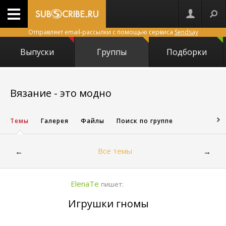
Отправляет email-рассылки с помощью сервиса
Sendsay
Выпуски
Группы
Подборки
2340
Вязание - это модно
Темы
Галерея
Файлы
Поиск по группе
Все темы
←
→
ElenaTe
пишет:
Игрушки гномы