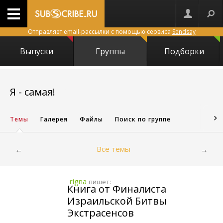
Отправляет email-рассылки с помощью сервиса
Sendsay
Выпуски
Группы
Подборки
950
Я - самая!
Темы
Галерея
Файлы
Поиск по группе
Все темы
←
→
rigna
пишет:
Книга от Финалиста
Израильской Битвы
Экстрасенсов