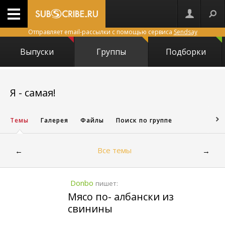
Отправляет email-рассылки с помощью сервиса
Sendsay
Выпуски
Группы
Подборки
950
Я - самая!
Темы
Галерея
Файлы
Поиск по группе
Все темы
←
→
Donbo
пишет:
Мясо по- албански из
свинины